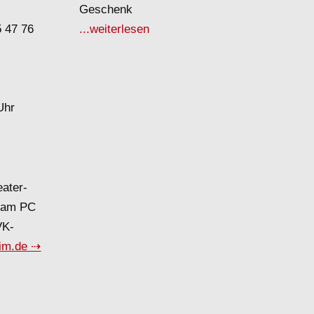
Geschenk
5 47 76
...weiterlesen
Uhr
eater-
d am PC
VK-
tim.de ⇢