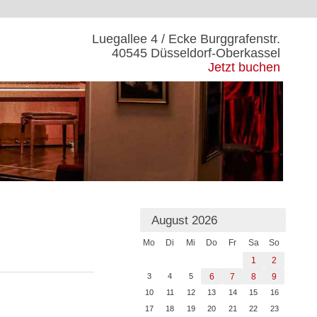
Luegallee 4 / Ecke Burggrafenstr.
40545 Düsseldorf-Oberkassel
Jetzt buchen
August 2026
Mo
Di
Mi
Do
Fr
Sa
So
1
2
3
4
5
6
7
8
9
10
11
12
13
14
15
16
17
18
19
20
21
22
23