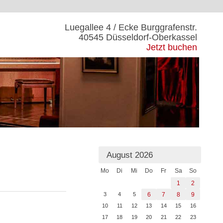
Luegallee 4 / Ecke Burggrafenstr.
40545 Düsseldorf-Oberkassel
Jetzt buchen
August 2026
Mo
Di
Mi
Do
Fr
Sa
So
1
2
3
4
5
6
7
8
9
10
11
12
13
14
15
16
17
18
19
20
21
22
23