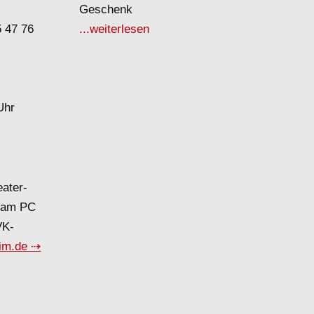
Geschenk
5 47 76
...weiterlesen
Uhr
eater-
d am PC
VK-
tim.de ⇢