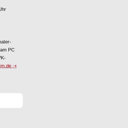
Uhr
eater-
d am PC
VK-
tim.de ⇢