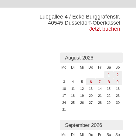
Luegallee 4 / Ecke Burggrafenstr.
40545 Düsseldorf-Oberkassel
Jetzt buchen
August 2026
Mo
Di
Mi
Do
Fr
Sa
So
1
2
3
4
5
6
7
8
9
10
11
12
13
14
15
16
17
18
19
20
21
22
23
24
25
26
27
28
29
30
31
September 2026
Mo
Di
Mi
Do
Fr
Sa
So